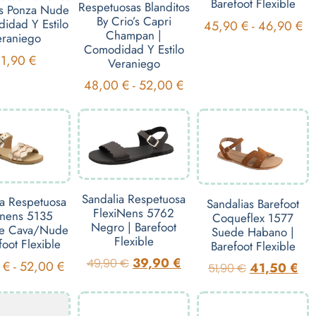
Barefoot Flexible
Respetuosas Blanditos
’s Ponza Nude
By Crio’s Capri
idad Y Estilo
45,90
€
-
46,90
€
Champan |
eraniego
Comodidad Y Estilo
41,90
€
Veraniego
48,00
€
-
52,00
€
Sandalia Respetuosa
ia Respetuosa
Sandalias Barefoot
FlexiNens 5762
inens 5135
Coqueflex 1577
Negro | Barefoot
e Cava/Nude
Suede Habano |
Flexible
foot Flexible
Barefoot Flexible
39,90
€
49,90
€
0
€
-
52,00
€
41,50
€
51,90
€