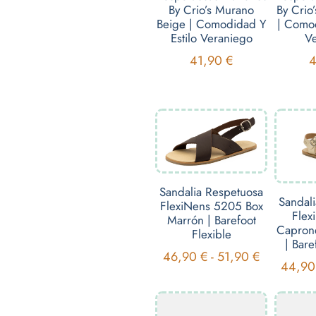
By Crio’s Murano
By Crio
Beige | Comodidad Y
| Comod
Estilo Veraniego
V
41,90
€
Sandalia Respetuosa
Sandal
FlexiNens 5205 Box
Flex
Marrón | Barefoot
Capron
Flexible
| Bare
46,90
€
-
51,90
€
44,9