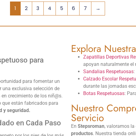
1
2
3
4
5
6
7
→
Explora Nuestra
Zapatillas Deportivas R
spetuoso para
apoyan naturalmente el 
Sandalias Respetuosas
:
Calzado Escolar Respet
portunidad para fomentar un
durante las jornadas esc
r una exclusiva selección de
Botas Respetuosas
: Par
 en crecimiento de los niñ@s.
no que están fabricados para
Nuestro Compro
 y seguridad.
Servicio
dado en Cada Paso
En
Stepsroman
, valoramos la
productos
. Nuestra tienda onl
speto por los pies de los más