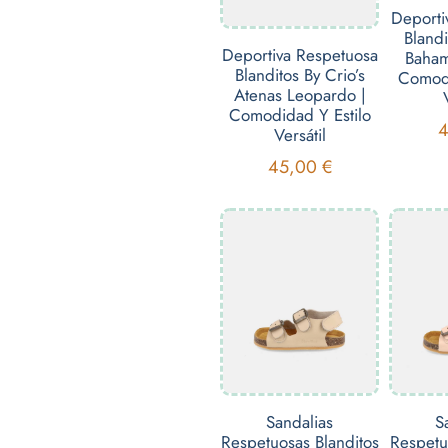
Deporti
Blandi
Deportiva Respetuosa
Baham
Blanditos By Crio’s
Comodi
Atenas Leopardo |
Comodidad Y Estilo
Versátil
45,00
€
Sandalias
S
Respetuosas Blanditos
Respetu