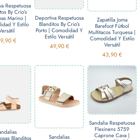
va Respetuosa
tos By Crio’s
Deportiva Respetuosa
as Marino |
Zapatilla Joma
Blanditos By Crio’s
dad Y Estilo
Barefoot Fútbol
Porto | Comodidad Y
Versátil
Multitacos Turquesa |
Estilo Versátil
Comodidad Y Estilo
49,90
€
Versátil
49,90
€
43,90
€
Sandalia Respetuosa
Flexinens 5759
andalias
Caprone Cava |
Sandalias
osas Blanditos