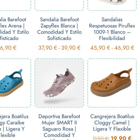
lia Barefoot
Sandalia Barefoot
Sandalias
lex Arena |
Zapyflex Blanca |
Respetuosas Piruflex
dad Y Estilo
Comodidad Y Estilo
1009-1 Blanco –
fisticado
Sofisticado
Flexibilidad
36,90
€
37,90
€
-
39,90
€
45,90
€
-
46,90
€
jera Boatilus
Deportiva Barefoot
Cangrejera Boatilus
gy Caraibe
Mujer SMART II
Cloggy Camel |
 | Ligera Y
Saguaro Rosa |
Ligera Y Flexible
lexible
Comodidad Y
19,90
€
21,90
€