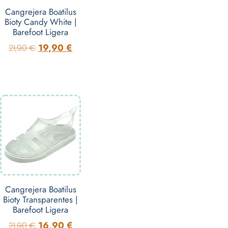
Cangrejera Boatilus
Bioty Candy White |
Barefoot Ligera
19,90
€
21,90
€
Cangrejera Boatilus
Bioty Transparentes |
Barefoot Ligera
16,90
€
21,90
€