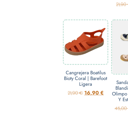
21,90
Cangrejera Boatilus
Bioty Coral | Barefoot
Sanda
Ligera
Blandi
16,90
€
21,90
€
Olimpo
Y Est
45,0