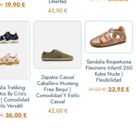
Libertad
19,90
€
€
45,90
€
Sandalia Respetuosa
Flexinens Infantil 260
Kobe Nude |
Zapatos Casual
Flexibilidad
Caballero Mustang
lia Trekking
23,95
€
Free Bequi |
47,90
€
tos By Crio’s
Comodidad Y Estilo
 | Comodidad
Casual
ilo Versátil
42,00
€
36,00
€
0
€