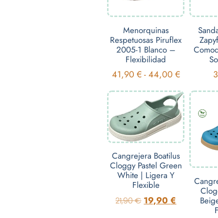
Menorquinas
Sanda
Respetuosas Piruflex
Zapyf
2005-1 Blanco –
Comodi
Flexibilidad
So
41,90
€
-
44,00
€
Cangrejera Boatilus
Cloggy Pastel Green
White | Ligera Y
Cangre
Flexible
Clog
19,90
€
Beige
21,90
€
F