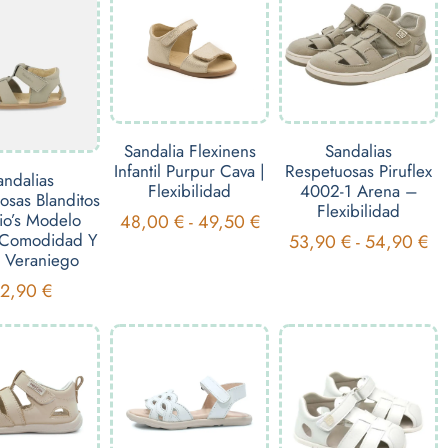
Sandalia Flexinens
Sandalias
Infantil Purpur Cava |
Respetuosas Piruflex
andalias
Flexibilidad
4002-1 Arena –
osas Blanditos
Flexibilidad
io’s Modelo
48,00
€
-
49,50
€
| Comodidad Y
53,90
€
-
54,90
€
o Veraniego
2,90
€