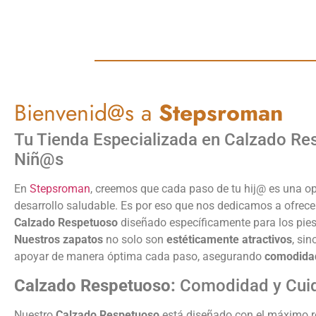
Bienvenid@s a
Stepsroman
Tu Tienda Especializada en Calzado Re
Niñ@s
En
Stepsroman
, creemos que cada paso de tu hij@ es una o
desarrollo saludable. Es por eso que nos dedicamos a ofrece
Calzado Respetuoso
diseñado específicamente para los pies
Nuestros zapatos
no solo son
estéticamente atractivos
, si
apoyar de manera óptima cada paso, asegurando
comodidad
Calzado Respetuoso:
Comodidad y Cui
Nuestro
Calzado Respetuoso
está diseñado con el máximo re