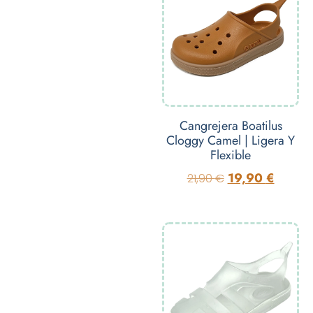
Cangrejera Boatilus
Cloggy Camel | Ligera Y
Flexible
19,90
€
21,90
€