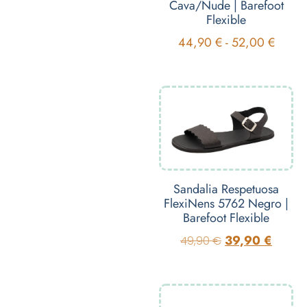
Cava/Nude | Barefoot
Flexible
44,90
€
-
52,00
€
Sandalia Respetuosa
FlexiNens 5762 Negro |
Barefoot Flexible
39,90
€
49,90
€