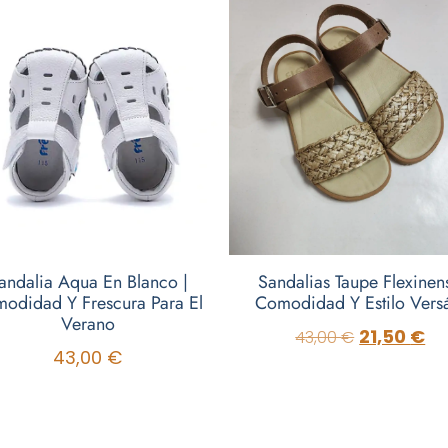
andalia Aqua En Blanco |
Sandalias Taupe Flexinens
odidad Y Frescura Para El
Comodidad Y Estilo Versá
Verano
21,50
€
43,00
€
43,00
€