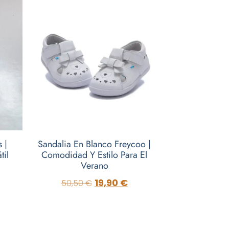
 |
Sandalia En Blanco Freycoo |
til
Comodidad Y Estilo Para El
Verano
19,90
€
50,50
€