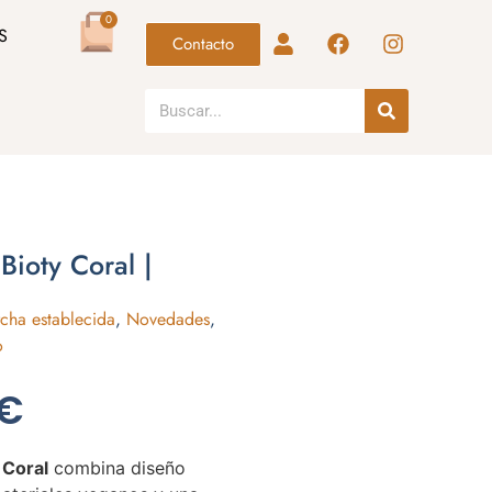
0
S
Contacto
Bioty Coral |
cha establecida
,
Novedades
,
o
€
 Coral
combina diseño