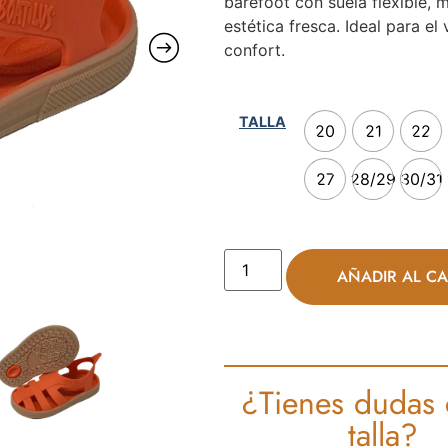
barefoot con suela flexible, 
estética fresca. Ideal para e
confort.
TALLA
20
21
22
27
28/29
30/31
AÑADIR AL CA
¿Tienes dudas 
talla?