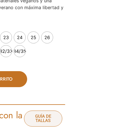
materiales veganos y una
l verano con máxima libertad y
23
24
25
26
32/33
34/35
RRITO
con la
GUÍA DE
TALLAS