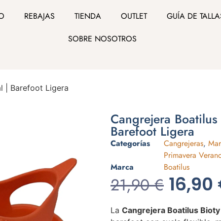
IO
REBAJAS
TIENDA
OUTLET
GUÍA DE TALLA
SOBRE NOSOTROS
l | Barefoot Ligera
Cangrejera Boatilus 
Barefoot Ligera
Categorías
Cangrejeras
,
Mar
Primavera Veran
Marca
Boatilus
16,90
21,90
€
La
Cangrejera Boatilus Bioty