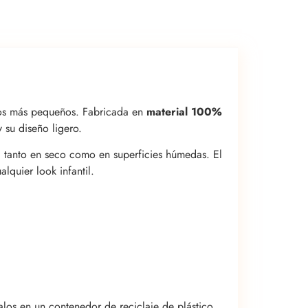
los más pequeños. Fabricada en
material 100%
y su diseño ligero.
ad tanto en seco como en superficies húmedas. El
lquier look infantil.
alos en un contenedor de reciclaje de plástico