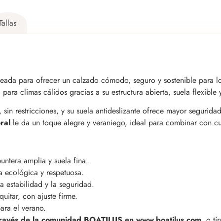
Tallas
eada para ofrecer un calzado cómodo, seguro y sostenible para 
 para climas cálidos gracias a su estructura abierta, suela flexible 
 sin restricciones, y su suela antideslizante ofrece mayor segurid
ral
le da un toque alegre y veraniego, ideal para combinar con cua
ntera amplia y suela fina.
a ecológica y respetuosa.
a estabilidad y la seguridad.
uitar, con ajuste firme.
ara el verano.
 través de la comunidad BOATILUS en www.boatilus.com,
o tír