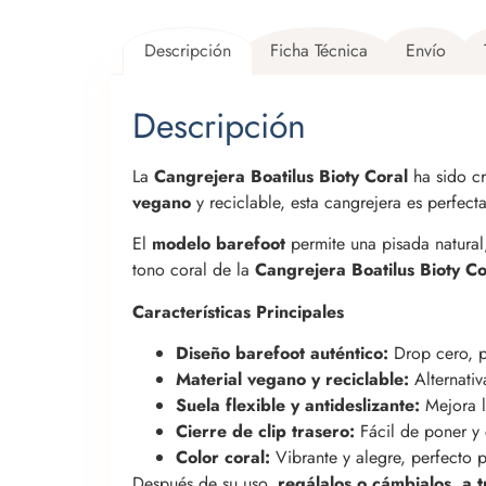
Descripción
Ficha Técnica
Envío
Descripción
La
Cangrejera Boatilus Bioty Coral
ha sido cr
vegano
y reciclable, esta cangrejera es perfecta
El
modelo barefoot
permite una pisada natural,
tono coral de la
Cangrejera Boatilus Bioty Co
Características Principales
Diseño barefoot auténtico:
Drop cero, pu
Material vegano y reciclable:
Alternativ
Suela flexible y antideslizante:
Mejora l
Cierre de clip trasero:
Fácil de poner y q
Color coral:
Vibrante y alegre, perfecto p
Después de su uso,
regálalos o cámbialos, a