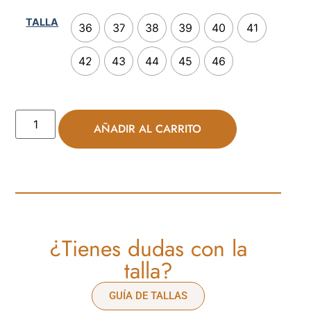
TALLA
36
37
38
39
40
41
42
43
44
45
46
AÑADIR AL CARRITO
¿Tienes dudas con la
talla?
GUÍA DE TALLAS