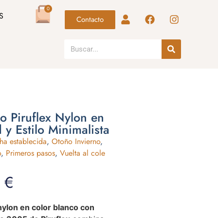
0
S
Contacto
o Piruflex Nylon en
y Estilo Minimalista
ha establecida
,
Otoño Invierno
,
o
,
Primeros pasos
,
Vuelta al cole
0
€
ylon en color blanco con