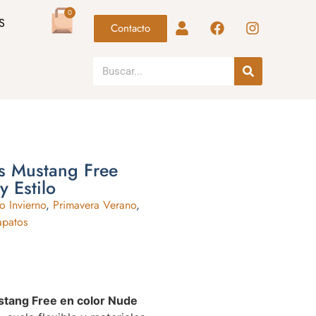
0
S
Contacto
as Mustang Free
 Estilo
o Invierno
,
Primavera Verano
,
apatos
ustang Free en color Nude