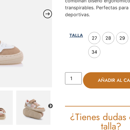
combinan diseño ergonómico, 
transpirables. Perfectas para 
deportivas.
TALLA
27
28
29
34
AÑADIR AL CA
¿Tienes dudas 
talla?