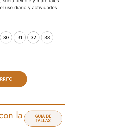
suela flexible y materiales
el uso diario y actividades
30
31
32
33
RRITO
con la
GUÍA DE
TALLAS