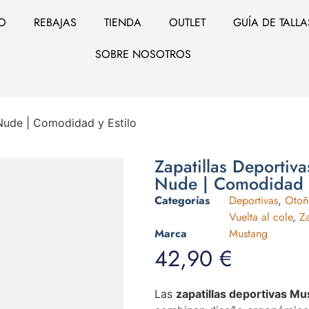
IO
REBAJAS
TIENDA
OUTLET
GUÍA DE TALLA
SOBRE NOSOTROS
Nude | Comodidad y Estilo
Zapatillas Deportiv
Nude | Comodidad y
Categorías
Deportivas
,
Otoñ
Vuelta al cole
,
Z
Marca
Mustang
42,90
€
Las
zapatillas deportivas M