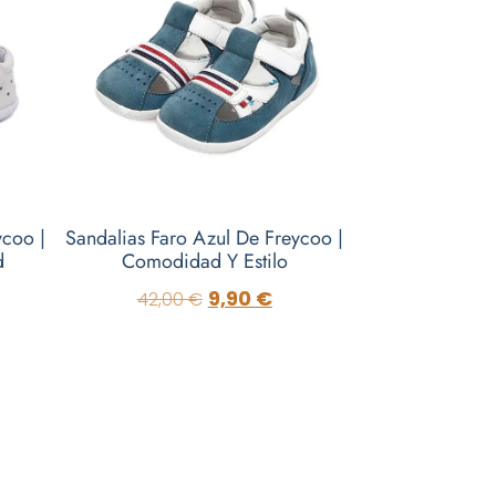
ycoo |
Sandalias Faro Azul De Freycoo |
d
Comodidad Y Estilo
9,90
€
42,00
€