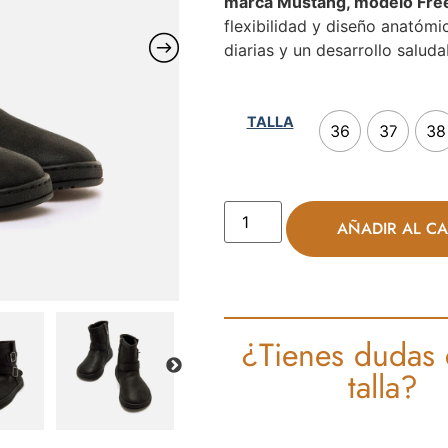
marca Mustang, modelo Fre
flexibilidad y diseño anatómi
diarias y un desarrollo saluda
TALLA
36
37
38
AÑADIR AL CA
¿Tienes dudas 
talla?