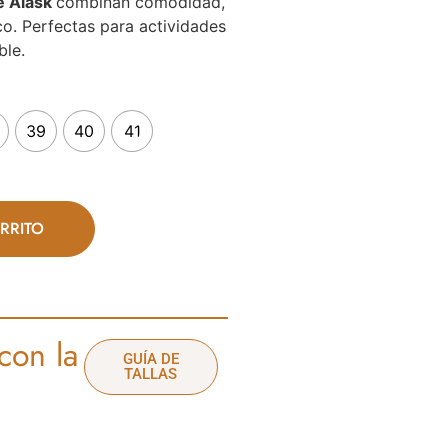
e Alask
combinan comodidad,
co. Perfectas para actividades
ble.
39
40
41
RRITO
con la
GUÍA DE
TALLAS