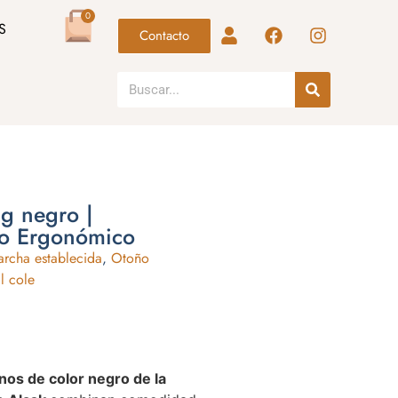
0
S
Contacto
g negro |
o Ergonómico
rcha establecida
,
Otoño
l cole
nos de color negro de la