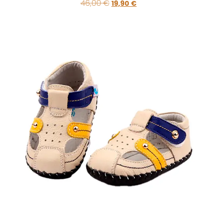
46,00
€
19,90
€