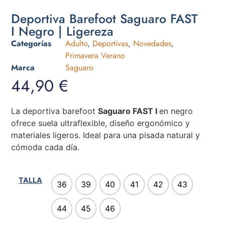
Deportiva Barefoot Saguaro FAST
I Negro | Ligereza
Categorías
Adulto
,
Deportivas
,
Novedades
,
Primavera Verano
Marca
Saguaro
44,90
€
La deportiva barefoot
Saguaro FAST I
en negro
ofrece suela ultraflexible, diseño ergonómico y
materiales ligeros. Ideal para una pisada natural y
cómoda cada día.
TALLA
36
39
40
41
42
43
44
45
46